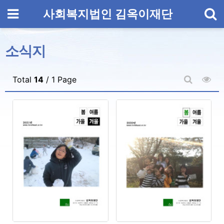
기
메뉴
사회복지법인 김옥이재단
소식지
조회
Total
14
/ 1 Page
게시판 검