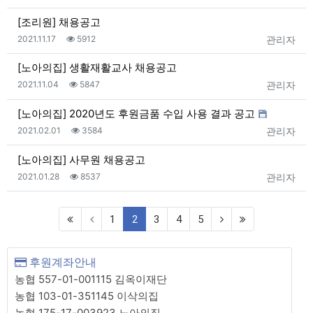
[조리원] 채용공고
등록일
조회
등록자
2021.11.17
5912
관리자
[노아의집] 생활재활교사 채용공고
등록일
조회
등록자
2021.11.04
5847
관리자
[노아의집] 2020년도 후원금품 수입 사용 결과 공고
등록일
조회
등록자
2021.02.01
3584
관리자
[노아의집] 사무원 채용공고
등록일
조회
등록자
2021.01.28
8537
관리자
(current)
1
2
3
4
5
후원계좌안내
농협 557-01-001115 김옥이재단
농협 103-01-351145 이삭의집
농협 175-17-003923 노아의집