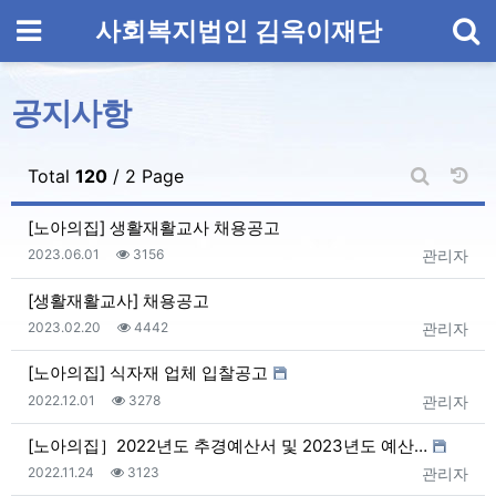
기
메뉴
사회복지법인 김옥이재단
공지사항
날짜
Total
120
/ 2 Page
게시판 검
[노아의집] 생활재활교사 채용공고
등록일
조회
등록자
2023.06.01
3156
관리자
[생활재활교사] 채용공고
등록일
조회
등록자
2023.02.20
4442
관리자
[노아의집] 식자재 업체 입찰공고
등록일
조회
등록자
2022.12.01
3278
관리자
[노아의집］2022년도 추경예산서 및 2023년도 예산…
등록일
조회
등록자
2022.11.24
3123
관리자