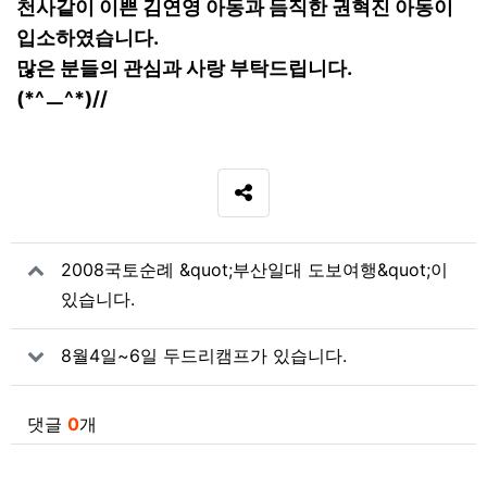
천사같이 이쁜
김연영 아동
과 듬직한
권혁진 아동
이
입소하였습니다.
많은 분들의 관심과 사랑 부탁드립니다.
(*^ㅡ^*)//
SNS 공유
관련자료
2008국토순례 &quot;부산일대 도보여행&quot;이
있습니다.
8월4일~6일 두드리캠프가 있습니다.
댓글
0
개