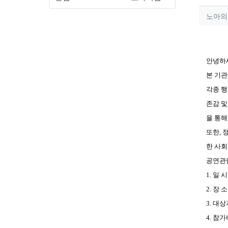
작성
노아의
컨텐
본문
안녕하
본 기관
각종 
존감 및
을 통해
또한, 
한 사회
공연관
1. 일 시
2. 장 
3. 대
4. 참가