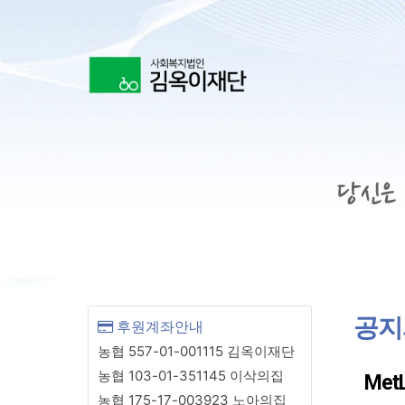
상단 네비
공지
후원계좌안내
농협 557-01-001115 김옥이재단
농협 103-01-351145 이삭의집
Met
농협 175-17-003923 노아의집