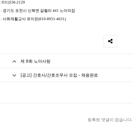
x : 031)536-2129
 편 : 경기도 포천시 신북면 갈월리 441 노아의집
의 : 사회재활교사 유지은(010-8951-4631)
SNS 공유
자료
제 9회 노아사랑
[공고] 간호사/간호조무사 모집 - 채용완료
등록된 댓글이 없습니다.