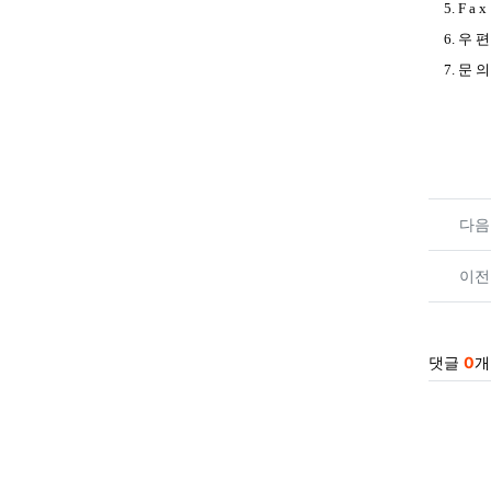
5. F a 
6. 우
7
. 문 
관련
다음
이전
댓글
0
개