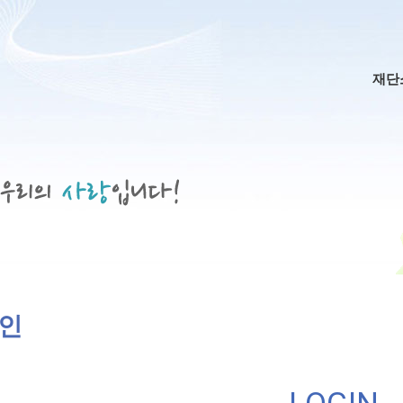
메인
재단
인